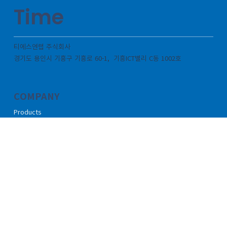
Tech
for
Real
Time
티에스엔랩 주식회사
경기도 용인시 기흥구 기흥로 60-1, 기흥ICT밸리 C동 1002호
COMPANY
Products
References
News
Blog
Careers
About us