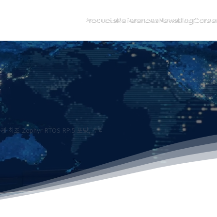
Products
Products
References
References
News
News
Blog
Blog
Caree
Caree
초 Zephyr RTOS RPi5 포팅, 주4